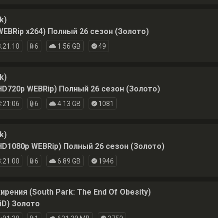
k)
WEBRip x264) Полный 26 сезон (Золото)
:21:10
6
1.56 GB
49
k)
HD720p WEBRip) Полный 26 сезон (Золото)
:21:06
6
4.13 GB
1081
k)
HD1080p WEBRip) Полный 26 сезон (Золото)
:21:00
6
6.89 GB
1946
ения (South Park: The End Of Obesity)
iD) Золото