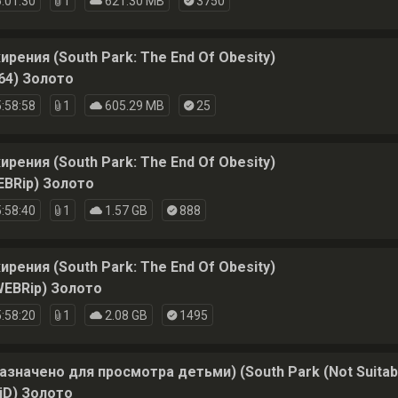
:01:30
1
621.30 MB
3750
ения (South Park: The End Of Obesity)
64) Золото
:58:58
1
605.29 MB
25
ения (South Park: The End Of Obesity)
BRip) Золото
:58:40
1
1.57 GB
888
ения (South Park: The End Of Obesity)
EBRip) Золото
:58:20
1
2.08 GB
1495
начено для просмотра детьми) (South Park (Not Suitable
iD) Золото