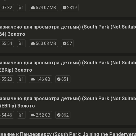
:07:32
1
574.07 MB
2319
начено для просмотра детьми) (South Park (Not Suitable
64) Золото
:55:54
1
563.08 MB
57
начено для просмотра детьми) (South Park (Not Suitable
BRip) Золото
:55:20
1
1.46 GB
651
начено для просмотра детьми) (South Park (Not Suitable
EBRip) Золото
:54:46
1
2.52 GB
862
ение к Пандерверсу (South Park: Joining the Panderver