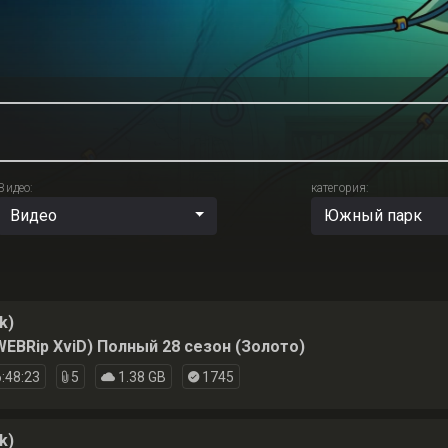
Видео:
категория:
Видео
Южный парк
k)
WEBRip XviD) Полный 28 сезон (Золото)
:48:23
5
1.38 GB
1745
k)