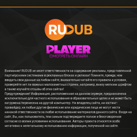
Внимание! RUDUB не несет ответственности за содержание рекламы, представленной
партнёрскими системами в рекламных блоках и релизах! Помните, прежде, чем
вводить свои данные на любом сайте, внимательно читайте его правила и условия,
проверяйте нет ли важных малозаметных строчек, например, внизу мелким шрифтом
а также изучайте отзывы об этих сайтах!
Предупреждение! Информация, расположенная на данном сервере, предназначена
исключительно для частного использования в образовательных целях и не может быть
загружена/перенесена на другой компьютер. Ни владелец сайта, ни хостинг-
провайдер, ни любые другие физические или юридические лица не могут нести
никакой отвественности за любое использование материалов данного сайта. Входя на
сайт, Вы, как пользователь, тем самым подтверждаете полное и безоговорочное
согласие со всеми условиями использования. Авторы проекта относятся особо
негативно к нелегальному использованию информации, полученной на сайте.