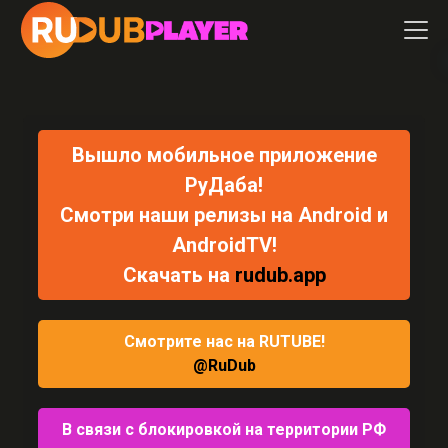
Вышло мобильное приложение
РуДаба!
Смотри наши релизы на Android и
AndroidTV!
Скачать на
rudub.app
Cмотрите нас на RUTUBE!
@RuDub
В связи с блокировкой на территории РФ