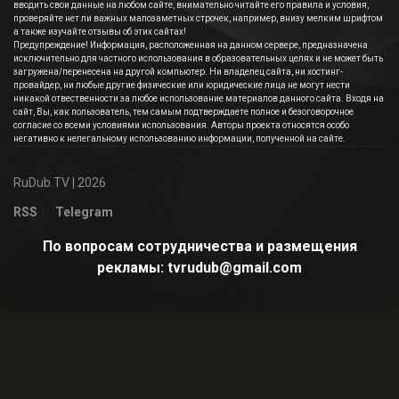
вводить свои данные на любом сайте, внимательно читайте его правила и условия,
проверяйте нет ли важных малозаметных строчек, например, внизу мелким шрифтом
а также изучайте отзывы об этих сайтах!
Предупреждение! Информация, расположенная на данном сервере, предназначена
исключительно для частного использования в образовательных целях и не может быть
загружена/перенесена на другой компьютер. Ни владелец сайта, ни хостинг-
провайдер, ни любые другие физические или юридические лица не могут нести
никакой отвественности за любое использование материалов данного сайта. Входя на
сайт, Вы, как пользователь, тем самым подтверждаете полное и безоговорочное
согласие со всеми условиями использования. Авторы проекта относятся особо
негативно к нелегальному использованию информации, полученной на сайте.
RuDub.TV
| 2026
RSS
Telegram
По вопросам сотрудничества и размещения
рекламы: tvrudub@gmail.com