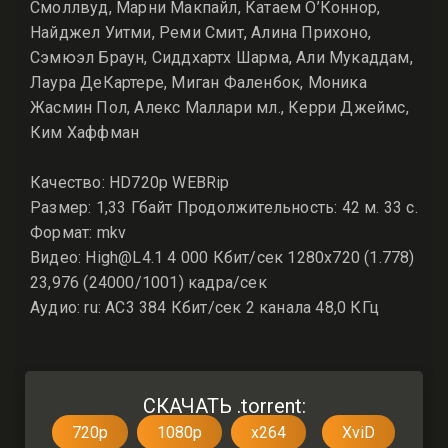
Смоллвуд, Марни Макпайл, Катаем О’Коннор,
Найджел Уитми, Реми Смит, Алина Прихоно,
Сэмюэл Браун, Сиддхартх Шарма, Али Мукаддам,
Лаура ДеКартере, Миган Фаленбок, Моника
Жасмин Пол, Алекс Маллари мл., Керри Джеймс,
Ким Хаффман
Качество: HD720p WEBRip
Размер: 1,33 Гбайт Продолжительность: 42 м. 33 с.
Формат: mkv
Видео: High@L4.1 4 000 Кбит/сек 1280x720 (1.778)
23,976 (24000/1001) кадра/сек
Аудио: ru: AC3 384 Кбит/сек 2 канала 48,0 КГц
СКАЧАТЬ .torrent:
720p
1080p
x264
XviD