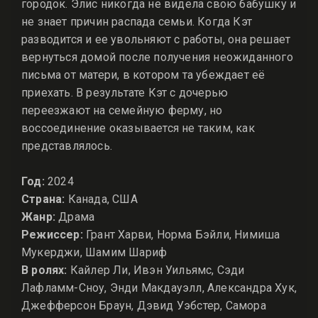
городок. Элис никогда не видела свою бабушку и
не знает причин распада семьи. Когда Кэт
разводится и ее увольняют с работы, она решает
вернуться домой после получения неожиданного
письма от матери, в котором та убеждает её
приехать. В результате Кэт с дочерью
переезжают на семейную ферму, но
воссоединение оказывается не таким, как
представлялось.
Год:
2024
Страна:
Канада, США
Жанр:
Драма
Режиссер:
Грант Харви, Норма Бэйли, Нимиша
Мукерджи, Шамим Шариф
В ролях:
Кайлер Ли, Ивэн Уильямс, Сэди
Лафламм-Сноу, Энди Макдауэлл, Александра Хук,
Джефферсон Браун, Дэвид Уэбстер, Самора