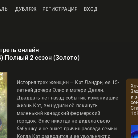
АЛЫ
ДУБЛЯЖ
РЕГИСТРАЦИЯ
ВХОД
треть онлайн
4) Полный 2 сезон (Золото)
История трех женщин — Кэт Лэндри, ее 15-
Хо
летней дочери Элис и матери Делли.
За
и 
Двадцать лет назад события, изменившие
се
жизнь Кэт, вынудили её покинуть
Ст
маленький канадский фермерский
1X
городок. Элис никогда не видела свою
бабушку и не знает причин распада семьи.
Когда Кэт разводится и ее увольняют с