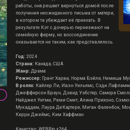
работы, она решает вернуться домой после
получения неожиданного письма от матери,
в котором та убеждает её приехать. В
результате Кэт с дочерью переезжают на
семейную ферму, но воссоединение
оказывается не таким, как представлялось.
Год:
2024
Страна:
Канада, США
Жанр:
Драма
Режиссер:
Грант Харви, Норма Бэйли, Нимиша М
В ролях:
Кайлер Ли, Ивэн Уильямс, Сэди Лафламм-
Джефферсон Браун, Дэвид Уэбстер, Самора Смолл
Найджел Уитми, Реми Смит, Алина Прихоно, Сэмюэ
Мукаддам, Лаура ДеКартере, Миган Фаленбок, Мон
Керри Джеймс, Ким Хаффман
Качество: WEBRip x264