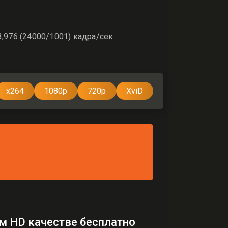
3,976 (24000/1001) кадра/сек
x264
1080p
720p
XviD
ем HD качестве бесплатно