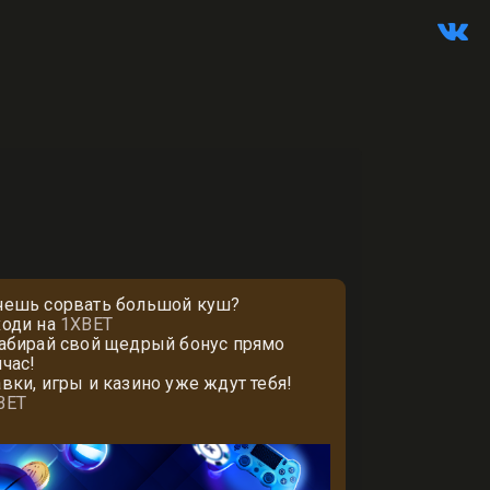
чешь сорвать большой куш?
ходи на
1XBET
забирай свой щедрый бонус прямо
йчас!
авки, игры и казино уже ждут тебя!
BET