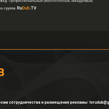
евод
: Профессиональный (многоголосый, закадровый)
Ru
Dub
.TV
з-группа
:
осам сотрудничества и размещения рекламы: tvrudub@g