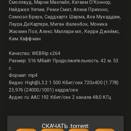
Смоллвуд, Марни Макпайл, Катаем О’Коннор,
Найджел Уитми, Реми Смит, Алина Прихоно,
Сэмюэл Браун, Сиддхартх Шарма, Али Мукаддам,
Лаура ДеКартере, Миган Фаленбок, Моника
Жасмин Пол, Алекс Маллари мл., Керри Джеймс,
Ким Хаффман
Качество: WEBRip x264
Размер: 516 Мбайт Продолжительность: 42 м. 53
с.
Формат: mp4
Видео: High@L3.2 1 500 Кбит/сек 720x400 (1.778)
23,976 (24000/1001) кадра/сек
Аудио: ru: AAC 192 Кбит/сек 2 канала 48,0 КГц
СКАЧАТЬ .torrent: