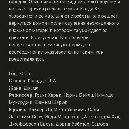
городок. Элис никогда не видела свою бабушку и
не знает причин распада семьи. Когда Кэт
разводится и ее увольняют с работы, она решает
вернуться домой после получения неожиданного
письма от матери, в котором та убеждает её
приехать. В результате Кэт с дочерью
переезжают на семейную ферму, но
воссоединение оказывается не таким, как
представлялось.
Год:
2025
Страна:
Канада, США
Жанр:
Драма
Режиссер:
Грант Харви, Норма Бэйли, Нимиша
Мукерджи, Шамим Шариф
В ролях:
Кайлер Ли, Ивэн Уильямс, Сэди
Лафламм-Сноу, Энди Макдауэлл, Александра Хук,
Джефферсон Браун, Дэвид Уэбстер, Самора