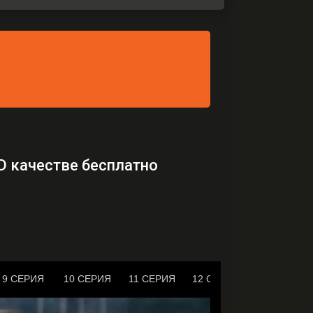
D качестве бесплатно