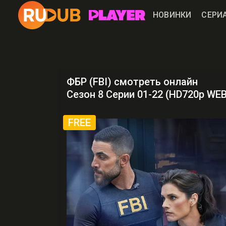
НОВИНКИ
СЕРИ
ФБР (FBI) смотреть онлайн
Сезон 8 Серии 01-22 (HD720p WE
FREE