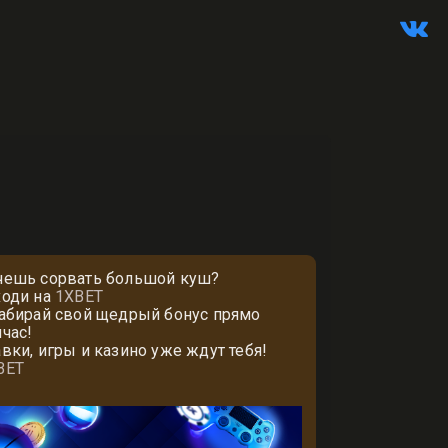
чешь сорвать большой куш?
ходи на
1XBET
забирай свой щедрый бонус прямо
йчас!
авки, игры и казино уже ждут тебя!
BET