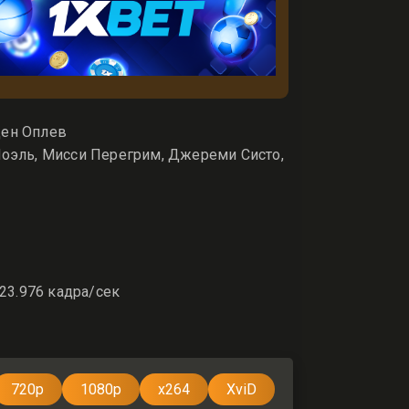
ден Оплев
Ноэль, Мисси Перегрим, Джереми Систо,
 23.976 кадра/сек
720p
1080p
x264
XviD