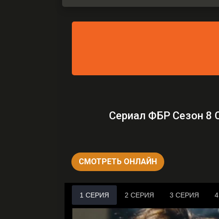
Сериал ФБР Сезон 8 
СМОТРЕТЬ ОНЛАЙН