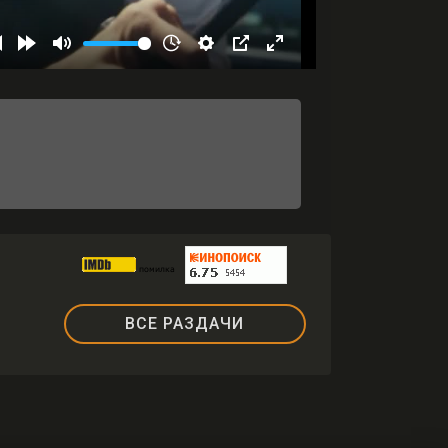
ВСЕ РАЗДАЧИ