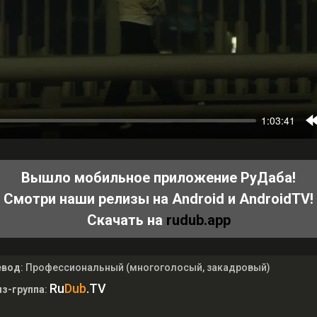
Вышло мобильное приложение РуДаба!
Смотри наши релизы на Android и AndroidTV!
Скачать на
rudub.app
евод
: Профессиональный (многоголосый, закадровый)
Ru
Dub
.TV
з-группа
: