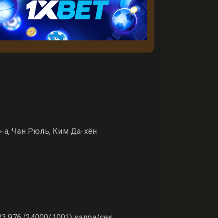
-а, Чан Рюль, Ким Да-хён
23,976 (24000/1001) кадра/сек