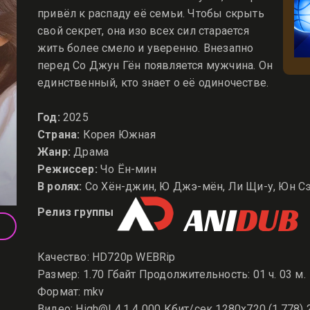
привёл к распаду её семьи. Чтобы скрыть
свой секрет, она изо всех сил старается
жить более смело и уверенно. Внезапно
перед Со Джун Гён появляется мужчина. Он
единственный, кто знает о её одиночестве.
Год:
2025
Страна:
Корея Южная
Жанр:
Драма
Режиссер:
Чо Ён-мин
В ролях:
Со Хён-джин, Ю Джэ-мён, Ли Щи-у, Юн Сэ
Релиз группы
Качество: HD720p WEBRip
Размер: 1.70 Гбайт Продолжительность: 01 ч. 03 м.
Формат: mkv
Видео: High@L4.1 4 000 Кбит/сек 1280x720 (1.778) 