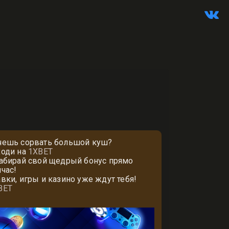
чешь сорвать большой куш?
ходи на
1XBET
забирай свой щедрый бонус прямо
йчас!
авки, игры и казино уже ждут тебя!
BET