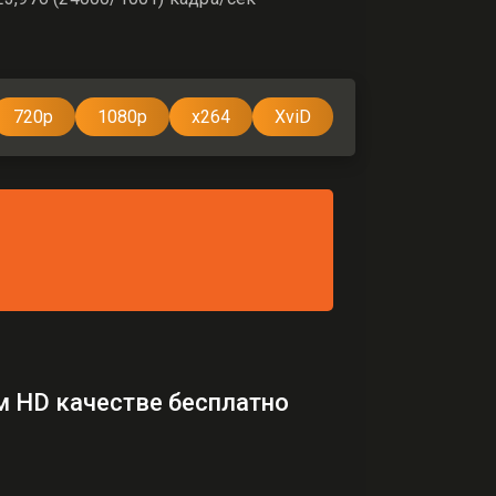
720p
1080p
x264
XviD
м HD качестве бесплатно