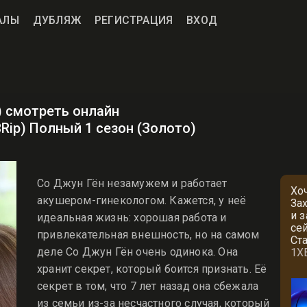
АЛЫ
ДУБЛЯЖ
РЕГИСТРАЦИЯ
ВХОД
) смотреть онлайн
BRip) Полный 1 сезон (Золото)
Со Джун Гён незамужем и работает
Хо
акушером-гинекологом. Кажется, у неё
За
и 
идеальная жизнь: хорошая работа и
се
привлекательная внешность, но на самом
Ст
деле Со Джун Гён очень одинока. Она
1X
хранит секрет, который боится признать. Её
секрет в том, что 7 лет назад она сбежала
из семьи из-за несчастного случая, который