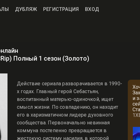
АЛЫ
ДУБЛЯЖ
РЕГИСТРАЦИЯ
ВХОД
онлайн
BRip) Полный 1 сезон (Золото)
Действие сериала разворачивается в 1990-
Хо
х годах. Главный герой Себастьян,
За
и 
воспитанный матерью-одиночкой, ищет
се
смысл жизни. По совпадению, он находит
Ст
его в харизматичном лидере духовного
1X
сообщества. Первоначально невинная
коммуна постепенно превращается в
жестокую систему насилия, в которой