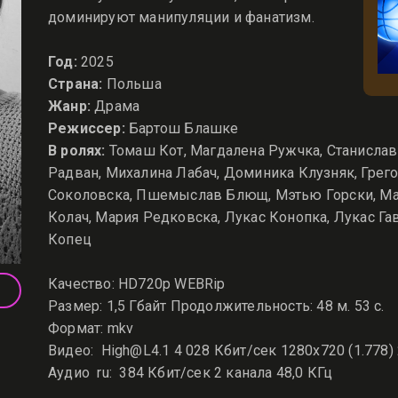
доминируют манипуляции и фанатизм.
Год:
2025
Страна:
Польша
Жанр:
Драма
Режиссер:
Бартош Блашке
В ролях:
Томаш Кот, Магдалена Ружчка, Станислав
Радван, Михалина Лабач, Доминика Клузняк, Грег
Соколовска, Пшемыслав Блющ, Мэтью Горски, Ма
Колач, Мария Редковска, Лукас Конопка, Лукас Га
Копец
Качество: HD720p WEBRip
Размер: 1,5 Гбайт Продолжительность: 48 м. 53 с.
Формат: mkv
Видео: High@L4.1 4 028 Кбит/сек 1280x720 (1.778)
Аудио ru: 384 Кбит/сек 2 канала 48,0 КГц