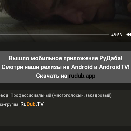
Вышло мобильное приложение РуДаба!
Смотри наши релизы на Android и AndroidTV!
Скачать на
rudub.app
евод
: Профессиональный (многоголосый, закадровый)
Ru
Dub
.TV
з-группа
: