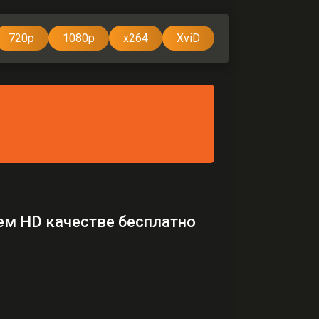
720p
1080p
x264
XviD
ем HD качестве бесплатно