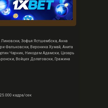
 Линовски, Зофья Ястшембска, Анна
ори Фальковски, Вероника Хумай, Анита
ртин Чарник, Никодем Адамски, Цезарь
вронски, Войцех Долатовски, Гражина
 25.000 кадра/сек