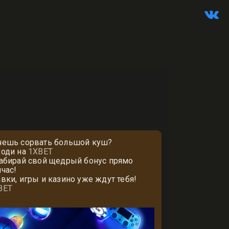
чешь сорвать большой куш?
ходи на
1XBET
забирай свой щедрый бонус прямо
йчас!
авки, игры и казино уже ждут тебя!
BET