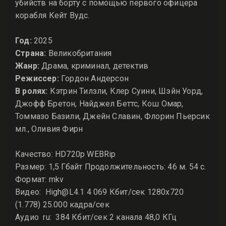
убийств на борту с помощью первого офицера
корабля Кейт Вудс.
Год:
2025
Страна:
Великобритания
Жанр:
Драма, криминал, детектив
Режиссер:
Гордон Андерсон
В ролях:
Кэтрин Тилзли, Клер Суини, Шэйн Уорд,
Джофф Бретон, Найджел Беттс, Кош Омар,
Томмазо Базили, Джейн Славин, Флорин Пьерсик
мл., Оливия Фирн
Качество: HD720p WEBRip
Размер: 1,5 Гбайт Продолжительность: 46 м. 54 с.
Формат: mkv
Видео: High@L4.1 4 069 Кбит/сек 1280x720
(1.778) 25.000 кадра/сек
Аудио ru: 384 Кбит/сек 2 канала 48,0 КГц