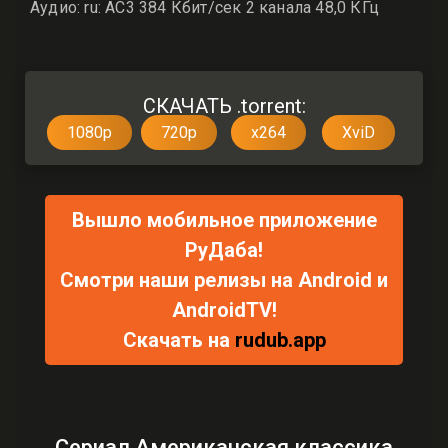
Аудио: ru: AC3 384 Кбит/сек 2 канала 48,0 КГц
СКАЧАТЬ .torrent:
1080p
720p
x264
XviD
Вышло мобильное приложение
РуДаба!
Смотри наши релизы на Android и
AndroidTV!
Скачать на
rudub.app
Сериал Американская классика