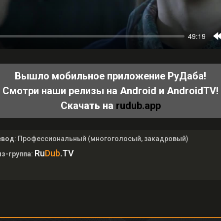
Вышло мобильное приложение РуДаба!
Смотри наши релизы на Android и AndroidTV!
Скачать на
rudub.app
евод
: Профессиональный (многоголосый, закадровый)
Ru
Dub
.TV
з-группа
: