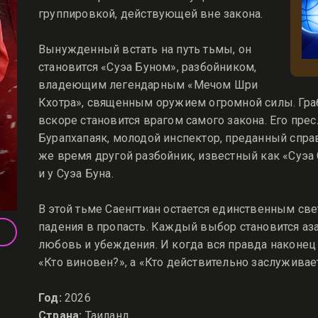
группировкой, действующей вне закона.
Вынужденный встать на путь тьмы, он
становится «Суэа Буном», разбойником,
владеющим легендарным «Мечом Шри
Кхотра», священным оружием огромной силы. Гра
вскоре становится врагом самого закона. Его пре
Бурапхапаяк, молодой инспектор, преданный справ
же время другой разбойник, известный как «Суэа
и у Суэа Буна.
В этой тьме Саенгтиан остается единственным св
падения в пропасть. Каждый выбор становится аз
любовь и убеждения. И когда вся правда наконец
«Кто виновен?», а «Кто действительно заслуживае
Год:
2026
Страна:
Таиланд