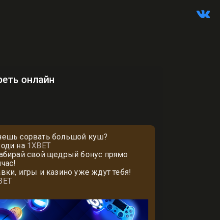
треть онлайн
чешь сорвать большой куш?
ходи на
1XBET
забирай свой щедрый бонус прямо
йчас!
авки, игры и казино уже ждут тебя!
BET