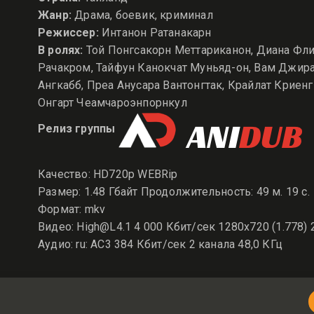
Жанр:
Драма, боевик, криминал
Режиссер:
Интанон Ратанакарн
В ролях:
Той Понгсакорн Меттариканон, Диана Флип
Рачакром, Тайфун Канокчат Муньяд-он, Вам Джира
Ангкабб, Преа Анусара Вантонгтак, Крайлат Криен
Онгарт Чеамчароэнпорнкул
Релиз группы
Качество: HD720p WEBRip
Размер: 1.48 Гбайт Продолжительность: 49 м. 19 с.
Формат: mkv
Видео: High@L4.1 4 000 Кбит/сек 1280x720 (1.778) 
Аудио: ru: AC3 384 Кбит/сек 2 канала 48,0 КГц