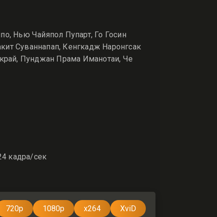
о, Нью Чайяпол Пупарт, Го Госин
кит Суваннапап, Кенгкадж Наронгсак
гкрай, Пунджан Прама Иманотаи, Че
24 кадра/сек
720p
1080p
x264
XviD