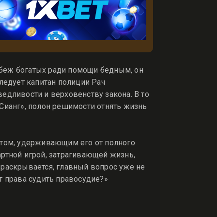
беж богатых ради помощи бедным, он
следует капитан полиции Рач
едливости и верховенству закона. В то
 Сианг», полон решимости отнять жизнь
етом, удерживающим его от полного
артной игрой, затрагивающей жизнь,
 раскрывается, главный вопрос уже не
т права судить правосудие?»