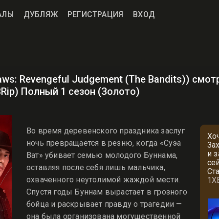
АЛЫ
ДУБЛЯЖ
РЕГИСТРАЦИЯ
ВХОД
aws: Revengeful Judgement (The Bandits)) смо
BRip) Полный 1 сезон (Золото)
Во время деревенского праздника заслуг
Хо
ночь превращается в резню, когда «Суэа
За
и 
Ват» убивает семью молодого Буннама,
се
оставляя после себя лишь мальчика,
Ст
охваченного неутолимой жаждой мести.
1X
Спустя годы Буннам вырастает в грозного
бойца и раскрывает правду о трагедии —
она была организована могущественной