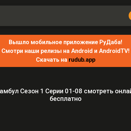
Вышло мобильное приложение РуДаба!
Смотри наши релизы на Android и AndroidTV!
Скачать на
rudub.app
тамбул Сезон 1 Серии 01-08 смотреть онла
бесплатно