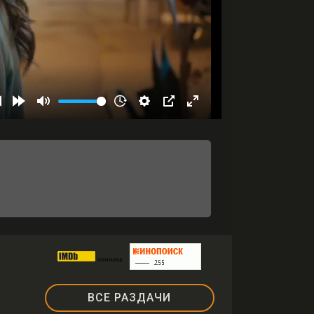
ВСЕ РАЗДАЧИ