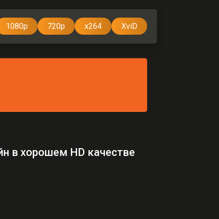
1080p
720p
x264
XviD
йн в хорошем HD качестве