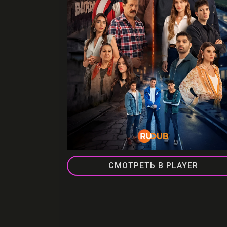
СМОТРЕТЬ В PLAYER