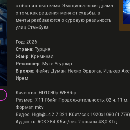
с обстоятельствами. Эмоциональная драма
о том, как решения меняют судьбы, а
мечты разбиваются о суровую реальность
улиц Стамбула.
Год:
2026
Страна:
Турция
Жанр:
Криминал
Режиссер:
Муге Угурлар
В ролях:
Фейяз Думан, Нехир Эрдоган, Илькер Акс
Ирем
Качество: HD1080p WEBRip
Размер: 7.11 Гбайт Продолжительность: 02 ч. 11 м.
Формат: mkv
Видео: High@L4.2 7 321 Кбит/сек 1920x1080 (1.778
Аудио: ru: AC3 384 Кбит/сек 2 канала 48,0 КГц