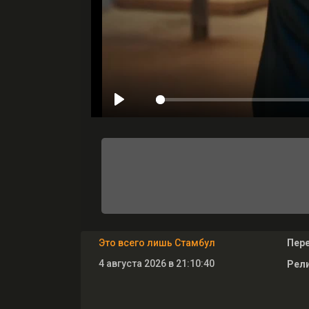
Это всего лишь Стамбул
Пер
4 августа 2026 в 21:10:40
Рели