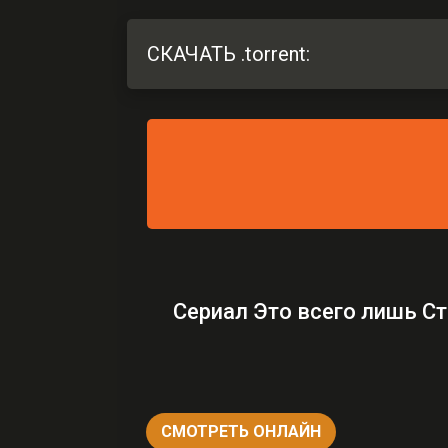
СКАЧАТЬ .torrent:
Сериал Это всего лишь С
СМОТРЕТЬ ОНЛАЙН