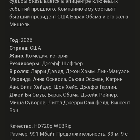
судьбы оказывается в эпицентре ключевых
событий прошлого. Компанию ему составят
бывший президент США Барак Обама и его жена
Мишель.
Год:
2026
Страна:
США
Жанр:
Комедия, история
Режиссеры:
Джефф Шэффер
В ролях:
Ларри Дэвид, Джон Хэмм, Лин-Мануэль
Миранда, Анна Оскеола, Сьюзи Эссман, Кэтрин
Хан, Билл Хейдер, Шон Хейс, Джефф Гарлин,
Джей Би Смув, Барак Обама, Джейк Рейнер,
Миша Суворов, Литтл Джерри Сайнфелд, Винсент
Вон
Качество: HD720p WEBRip
Размер: 991 Мбайт Продолжительность: 33 м. 9 с.