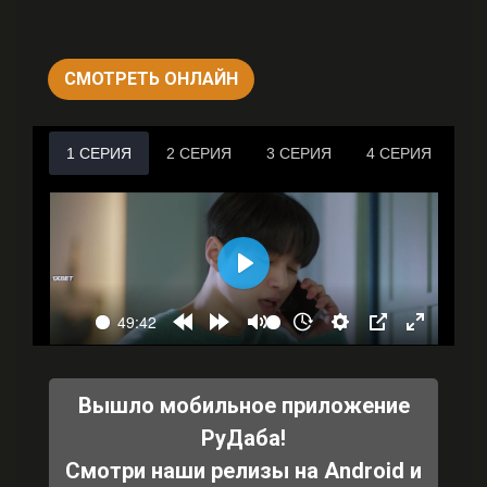
СМОТРЕТЬ ОНЛАЙН
Вышло мобильное приложение
РуДаба!
Смотри наши релизы на Android и