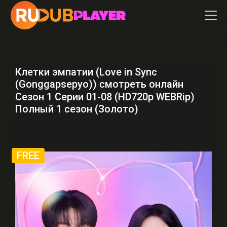
Клетки эмпатии (Love in Sync
(Gonggapsepyo)) смотреть онлайн
Сезон 1 Серии 01-08 (HD720p WEBRip)
Полный 1 сезон (Золото)
FREE