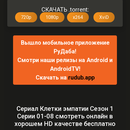
СКАЧАТЬ .torrent:
720p
1080p
x264
XviD
Вышло мобильное приложение
РуДаба!
Смотри наши релизы на Android и
AndroidTV!
Скачать на
rudub.app
Сериал Клетки эмпатии Сезон 1
Серии 01-08 смотреть онлайн в
хорошем HD качестве бесплатно