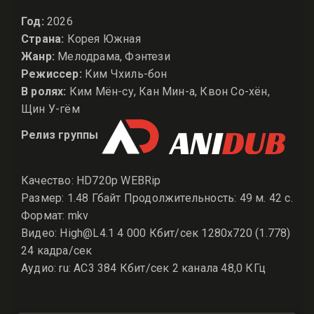
Год:
2026
Страна:
Корея Южная
Жанр:
Мелодрама, Фэнтези
Режиссер:
Ким Чхиль-бон
В ролях:
Ким Мён-су, Кан Мин-а, Квон Со-хён,
Щин У-гём
Релиз группы
Качество: HD720p WEBRip
Размер: 1.48 Гбайт Продолжительность: 49 м. 42 с.
Формат: mkv
Видео: High@L4.1 4 000 Кбит/сек 1280x720 (1.778)
24 кадра/сек
Аудио: ru: AC3 384 Кбит/сек 2 канала 48,0 КГц