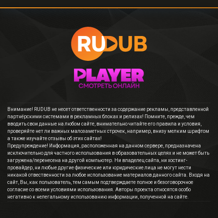
Внимание! RUDUB не несет ответственности за содержание рекламы, представленной
партнёрскими системами в рекламных блоках и релизах! Помните, прежде, чем
вводить свои данные на любом сайте, внимательно читайте его правила и условия,
проверяйте нет ли важных малозаметных строчек, например, внизу мелким шрифтом
а также изучайте отзывы об этих сайтах!
Предупреждение! Информация, расположенная на данном сервере, предназначена
исключительно для частного использования в образовательных целях и не может быть
загружена/перенесена на другой компьютер. Ни владелец сайта, ни хостинг-
провайдер, ни любые другие физические или юридические лица не могут нести
никакой отвественности за любое использование материалов данного сайта. Входя на
сайт, Вы, как пользователь, тем самым подтверждаете полное и безоговорочное
согласие со всеми условиями использования. Авторы проекта относятся особо
негативно к нелегальному использованию информации, полученной на сайте.