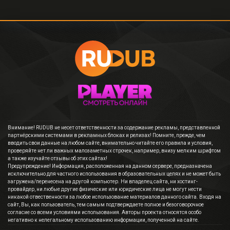
Внимание! RUDUB не несет ответственности за содержание рекламы, представленной
партнёрскими системами в рекламных блоках и релизах! Помните, прежде, чем
вводить свои данные на любом сайте, внимательно читайте его правила и условия,
проверяйте нет ли важных малозаметных строчек, например, внизу мелким шрифтом
а также изучайте отзывы об этих сайтах!
Предупреждение! Информация, расположенная на данном сервере, предназначена
исключительно для частного использования в образовательных целях и не может быть
загружена/перенесена на другой компьютер. Ни владелец сайта, ни хостинг-
провайдер, ни любые другие физические или юридические лица не могут нести
никакой отвественности за любое использование материалов данного сайта. Входя на
сайт, Вы, как пользователь, тем самым подтверждаете полное и безоговорочное
согласие со всеми условиями использования. Авторы проекта относятся особо
негативно к нелегальному использованию информации, полученной на сайте.