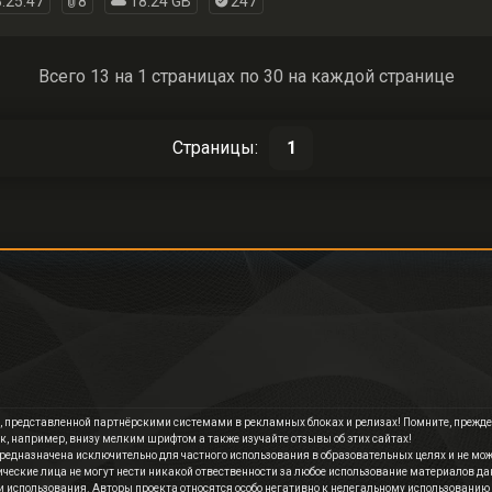
:25:47
8
18.24 GB
247
Всего 13 на 1 страницах по 30 на каждой странице
Страницы:
1
 представленной партнёрскими системами в рекламных блоках и релизах! Помните, прежде, 
к, например, внизу мелким шрифтом а также изучайте отзывы об этих сайтах!
редназначена исключительно для частного использования в образовательных целях и не мож
ические лица не могут нести никакой отвественности за любое использование материалов дан
и использования. Авторы проекта относятся особо негативно к нелегальному использованию