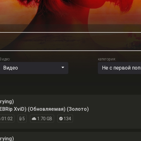
Видео:
категория:
Видео
Не с первой по
rying)
EBRip XviD) (Обновляемая) (Золото)
:01:02
5
1.70 GB
134
rying)