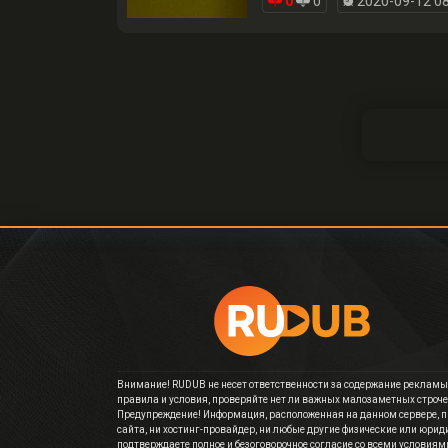
0
0
2020-09-12 08
Внимание! RUDUB не несет ответственности за содержание рекламы,
правила и условия, проверяйте нет ли важных малозаметных строче
Предупреждение! Информация, расположенная на данном сервере, п
сайта, ни хостинг-провайдер, ни любые другие физические или юрид
подтверждаете полное и безоговорочное согласие со всеми условиям