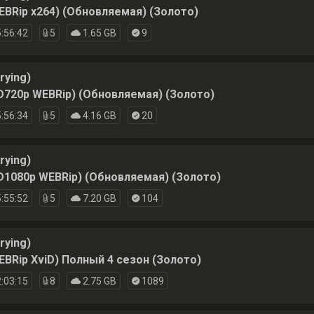
EBRip x264) (Обновляемая) (Золото)
:56:42
5
1.65 GB
9
rying)
HD720p WEBRip) (Обновляемая) (Золото)
:56:34
5
4.16 GB
20
rying)
HD1080p WEBRip) (Обновляемая) (Золото)
:55:52
5
7.20 GB
104
rying)
EBRip XviD) Полный 4 сезон (Золото)
:03:15
8
2.75 GB
1089