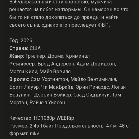
Взбудораженный этой новостью, мужчина
решается на побег из тюрьмы. Он намерен во что
бы то ни стало докопаться до правды и найти
своего сына, однако его преследует ФБР.
Год:
2026
Страна:
США
Жанр:
Триллер, Драма, Криминал
Режиссер:
Брэд Андерсон, Адам Дэвидсон,
Мэгги Кили, Майя Врвило
В ролях:
Сэм Уортингтон, Майло Вентимилья,
Бритт Лауэр, Чи МакБрайд, Эрин Ричардс, Логан
Браунинг, Дэррин Бэйкер, Саад Сиддикуи, Том
Мортон, Рэйчел Уилсон
Качество: HD1080p WEBRip
Размер: 2.45 Гбайт Продолжительность: 47 м. 48 с.
Формат: mkv