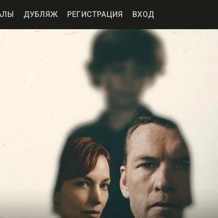
АЛЫ
ДУБЛЯЖ
РЕГИСТРАЦИЯ
ВХОД