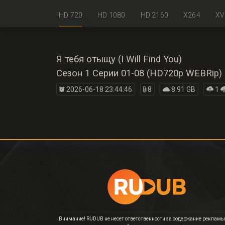
HD 720
HD 1080
HD 2160
X264
XV
Я тебя отыщу (I Will Find You)
Сезон 1 Серии 01-08 (HD720p WEBRip) 
2026-06-18 23:44:46
8
8.91 GB
1
Внимание! RUDUB не несет ответственности за содержание рекламы,