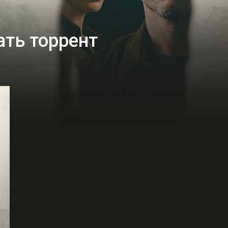
ать торрент