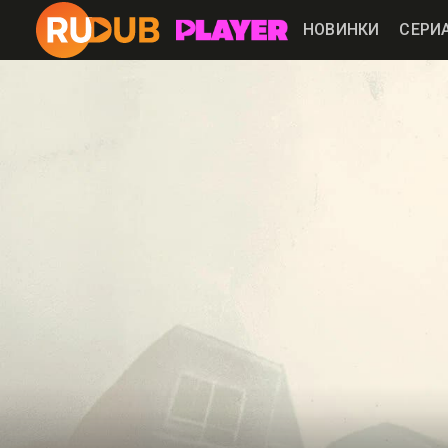
НОВИНКИ
СЕРИ