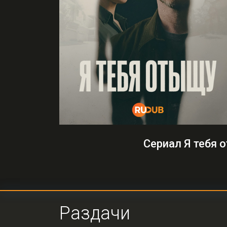
Сериал Я тебя 
Раздачи