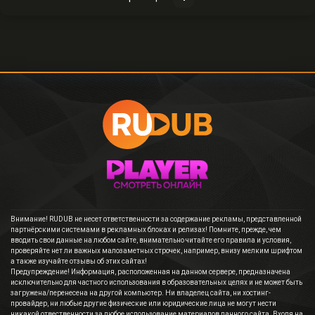
Внимание! RUDUB не несет ответственности за содержание рекламы, представленной
партнёрскими системами в рекламных блоках и релизах! Помните, прежде, чем
вводить свои данные на любом сайте, внимательно читайте его правила и условия,
проверяйте нет ли важных малозаметных строчек, например, внизу мелким шрифтом
а также изучайте отзывы об этих сайтах!
Предупреждение! Информация, расположенная на данном сервере, предназначена
исключительно для частного использования в образовательных целях и не может быть
загружена/перенесена на другой компьютер. Ни владелец сайта, ни хостинг-
провайдер, ни любые другие физические или юридические лица не могут нести
никакой отвественности за любое использование материалов данного сайта. Входя на